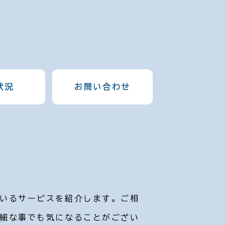
状況
お問い合わせ
れ
せ
いるサービスを紹介します。ご相
を利用しようと考えている方に向
、施設概要、施設の雰囲気を紹介
の関わりで必要となる基礎マナー
相談やご質問などございました
細な事でも気になることがござい
から利用開始の流れ、持ち物まで
様がリラックスして過ごせるよ
ョンなどの空き状況はこちらのペ
合わせください。