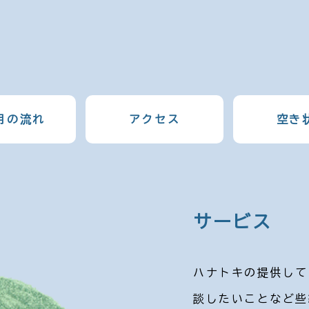
用の流れ
アクセス
空き
サービス
ご利用の流
アクセス
空き状況
お問い合わ
ハナトキの提供して
ハナトキのサービス
ハナトキまでの道順
ことばの訓練や人と
ハナトキについてご
談したいことなど些
けて、お問い合わせ
します。利用者の皆
を身につけるセッシ
ら、お気軽にお問い